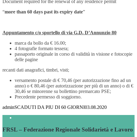
Document required for the renewal of any residence permit
“
more than 60 days past its expiry date
”
Appuntamento c/o sportello di via G.D. D’Annunzio 80
marca da bollo da € 16.00;
4 fotografie formato tessera;
passaporto originale in corso di validità in visione e fotocopie
delle pagine
recanti dati anagrafici, timbri, visti;
versamento postale di € 70,46 (per autorizzazione fino ad un
anno) o € 80,46 (per autorizzazione per più di un anno) o di €
30,46 se minorenne su bollettino premarcato PSE;
Precedente permesso di soggiorno.
admin
SCADUTI DA PIU DI 60 GIORNI
03.08.2020
FRSL – Federazione Regionale Solidarietà e Lavoro