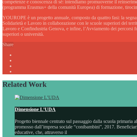
competenze e conoscenza di sé: intendiamo promuoverne il reinserimento 
(programma Erasmus+ della comunità Europea) di formazione, tirocini 
YOUROPE è un progetto annuale, composto da quattro fasi: la segnalaz
Solidarietà e Lavoro in collaborazione con le scuole superiori del ter
Lavoro e Confindustria Genova, e infine, l’Avviamento dei percorsi format
superiori o università.
Share
Related Work
Dimensione L’UDA
Progetto biennale centrato sul passaggio dalla scuola primaria 
promosso dall’impresa sociale “conibambini”, 2017. Beneficiari d
educative, che, attraverso il