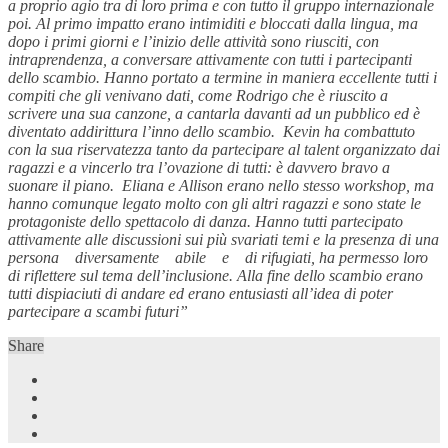
a proprio agio tra di loro prima e con tutto il gruppo internazionale
poi. Al primo impatto erano intimiditi e bloccati dalla lingua, ma
dopo i primi giorni e l’inizio delle attività sono riusciti, con
intraprendenza, a conversare attivamente con tutti i partecipanti
dello scambio. Hanno portato a termine in maniera eccellente tutti i
compiti che gli venivano dati, come Rodrigo che è riuscito a
scrivere una sua canzone, a cantarla davanti ad un pubblico ed è
diventato addirittura l’inno dello scambio. Kevin ha combattuto
con la sua riservatezza tanto da partecipare al talent organizzato dai
ragazzi e a vincerlo tra l’ovazione di tutti: è davvero bravo a
suonare il piano. Eliana e Allison erano nello stesso workshop, ma
hanno comunque legato molto con gli altri ragazzi e sono state le
protagoniste dello spettacolo di danza. Hanno tutti partecipato
attivamente alle discussioni sui più svariati temi e la presenza di una
persona diversamente abile e di rifugiati, ha permesso loro
di riflettere sul tema dell’inclusione. Alla fine dello scambio erano
tutti dispiaciuti di andare ed erano entusiasti all’idea di poter
partecipare a scambi futuri”
Share